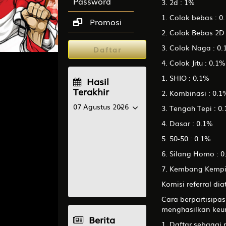
Password
3. 2d : 1%
1. Colok bebas : 0
Promosi
2. Colok Bebas 2D 
3. Colok Naga : 0
Daftar
4. Colok Jitu : 0.1%
1. SHIO : 0.1%
Hasil
Terakhir
2. Kombinasi : 0.1
07 Agustus 2026
3. Tengah Tepi : 0
4. Dasar : 0.1%
TENNESSE MID
7331
5. 50-50 : 0.1%
RHODE ISLAND
6. Silang Homo : 
2516
7. Kembang Kempi
PENSYLVANIA1
Komisi referral di
7498
Cara berpartisipa
FLORIDAMID
menghasilkan keu
2994
Berita
1. Daftar sebagai 