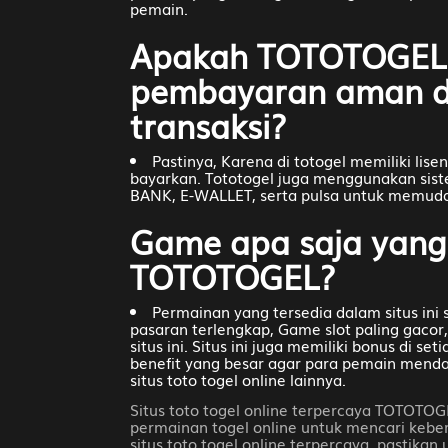
pemain.
Apakah TOTOTOGEL
pembayaran aman da
transaksi?
Pastinya, Karena di totogel memiliki lis
bayarkan. Tototogel juga menggunakan sis
BANK, E-WALLET, serta pulsa untuk memuda
Game apa saja yang 
TOTOTOGEL?
Permainan yang tersedia dalam situs ini
pasaran terlengkap, Game slot paling gacor, 
situs ini. Situs ini juga memiliki bonus di 
benefit yang besar agar para pemain menda
situs toto togel online lainnya.
Situs toto togel online terpercaya TOTOTOG
permainan togel online untuk mencari keb
situs toto togel online terpercaya, pastika