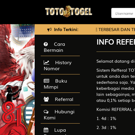
 TOTOTOGEL AGEN TOGEL ONLINE TERBESAR DAN TERPERCAYA D
Info Terkini:
INFO REFE
Cara
Bermain
Selamat datang d
History
Nomor
Sistem Refferal 
untuk anda dan t
Buku
sederhana saja. Ya
Mimpi
keberbagai media 
lain sebagainya,
Referral
atau 0,1% setiap b
Komisi REFERRAL d
Hubungi
Kami
1. 4d : 1%
2. 3d : 1%
Lupa