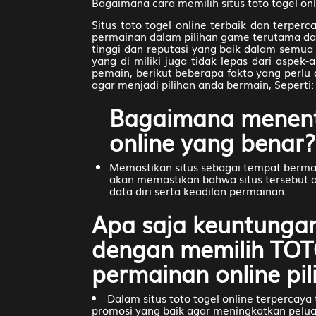
Bagaimana cara memilih situs toto togel on
Situs toto togel online terbaik dan terp
permainan dalam pilihan game terutama da
tinggi dan reputasi yang baik dalam semua
yang di miliki juga tidak lepas dari aspe
pemain, berikut beberapa fakto yang perlu
agar menjadi pilihan anda bermain, Seperti:
Bagaimana menentu
online yang benar?
Memastikan situs sebagai tempat bermain
akan memastikan bahwa situs tersebut
data diri serta keadilan permainan.
Apa saja keuntungan
dengan memilih TOT
permainan online pil
Dalam situs toto togel online terpercaya
promosi yang baik agar meningkatkan pel