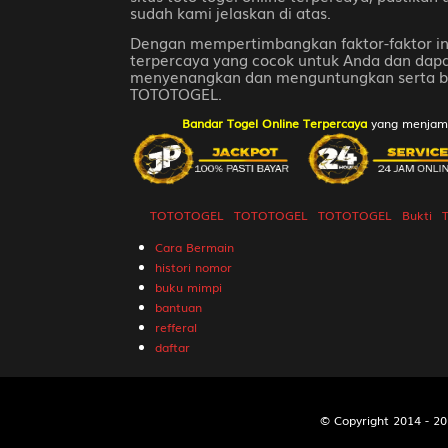
sudah kami jelaskan di atas.
Dengan mempertimbangkan faktor-faktor ini
terpercaya yang cocok untuk Anda dan da
menyenangkan dan menguntungkan serta ben
TOTOTOGEL.
Bandar Togel Online Terpercaya
yang menjami
TOTOTOGEL
TOTOTOGEL
TOTOTOGEL
Bukti
Cara Bermain
histori nomor
buku mimpi
bantuan
refferal
daftar
© Copyright 2014 - 2