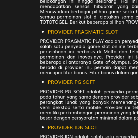
belakangan ini hingga sekarang. Hal i
mendapatkan sensasi hibuaran yang ba
Menawarkan berbagai pilihan game serta h
semua permainan slot di ciptakan sama ol
TOTOTOGEL. Berikut beberapa pilihan PROVID
PROVIDER PRAGMATIC SLOT
PROVIDER PRAGMATIC PLAY adalah penyedia 
salah satu penyedia game slot online terb
perusahaan ini berbasis di Malta dan t
permainan dan inovasinya. Provider ini 
beberapa di antaranya Gate of olympus, St
berada di provider ini, pemain dapat me
mencapai fitur bonus. Fitur bonus dalam gam
PROVIDER PG SOFT
PROVIDER PG SOFT adalah penyedia perangka
pada tahun yang sama dengan provider seb
perangkat lunak yang banyak memenangk
versi dekstop serta mobile. Provider ini 
memiliki perkembangan permainan yang lebi
besar dengan persyaratan minimal dalam p
PROVIDER IDN SLOT
PROVIDER IDN adalah salah satu penyedia p